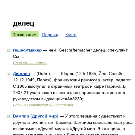
делец
Толкование
Перевод
Книги
гешефтмахер
— нем. Gesch(ftemacher делец, спекулянт
31
См …
Словарь синонимов
Дюллен
— (Dullin) Шарль (12.5.1885, Йен, Савойя,
32
12.12.1949, Париж), французский режиссёр, актёр, педагог.
С 1905 выступал в окраинных театрах и кафе Парижа. В
1907 21 участвовал в спектаклях парижских театров под
руководством выдающихся&#8230; …
Большая советская энциклопедия
Вампир (Другой мир)
— У этого термина существуют и
33
другие значения, см. Вампир. Вампиры вымышленная раса
из фильмов «Другой мир» и «Другой мир: Эволюция», а