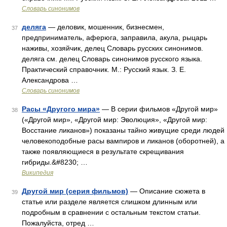
Словарь синонимов
деляга
— деловик, мошенник, бизнесмен,
37
предприниматель, аферюга, заправила, акула, рыцарь
наживы, хозяйчик, делец Словарь русских синонимов.
деляга см. делец Словарь синонимов русского языка.
Практический справочник. М.: Русский язык. З. Е.
Александрова …
Словарь синонимов
Расы «Другого мира»
— В серии фильмов «Другой мир»
38
(«Другой мир», «Другой мир: Эволюция», «Другой мир:
Восстание ликанов») показаны тайно живущие среди людей
человекоподобные расы вампиров и ликанов (оборотней), а
также появляющиеся в результате скрещивания
гибриды.&#8230; …
Википедия
Другой мир (серия фильмов)
— Описание сюжета в
39
статье или разделе является слишком длинным или
подробным в сравнении с остальным текстом статьи.
Пожалуйста, отред …