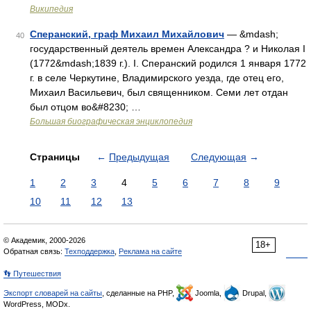
Википедия
Сперанский, граф Михаил Михайлович
— &mdash;
40
государственный деятель времен Александра ? и Николая I
(1772&mdash;1839 г.). I. Сперанский родился 1 января 1772
г. в селе Черкутине, Владимирского уезда, где отец его,
Михаил Васильевич, был священником. Семи лет отдан
был отцом во&#8230; …
Большая биографическая энциклопедия
Страницы
←
Предыдущая
Следующая
→
1
2
3
4
5
6
7
8
9
10
11
12
13
© Академик, 2000-2026
18+
Обратная связь:
Техподдержка
,
Реклама на сайте
👣 Путешествия
Экспорт словарей на сайты
, сделанные на PHP,
Joomla,
Drupal,
WordPress, MODx.